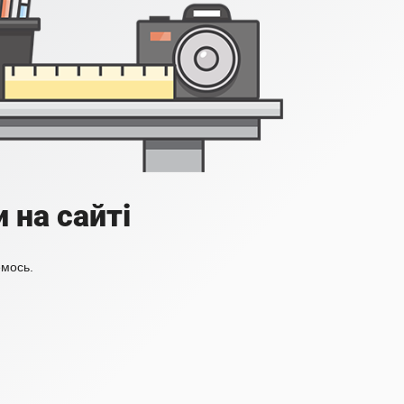
 на сайті
емось.