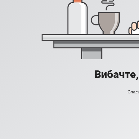
Вибачте,
Спаси